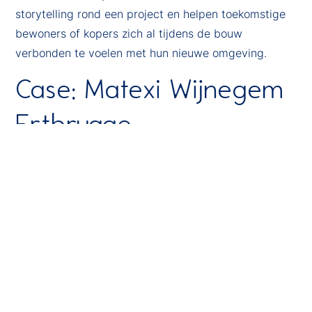
storytelling rond een project en helpen toekomstige
bewoners of kopers zich al tijdens de bouw
verbonden te voelen met hun nieuwe omgeving.
Case: Matexi Wijnegem
Ertbrugge
Een mooi voorbeeld is het project Wijnegem
Ertbrugge van Matexi. Deze nieuwe woonwijk zet
sterk in op een groene leefomgeving, duurzame
technieken en een warme buurtbeleving.
Tijdens de afwerkingsfase legde onze fotograaf niet
alleen de gekozen materialen en technieken vast,
maar ook de vakmensen achter het project en de wijk
die stap voor stap vorm kreeg. De beelden brengen
zowel de kwaliteit van het project als de sfeer van de