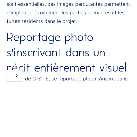
sont essentielles, des images percutantes permettent
d'impliquer étroitement les parties prenantes et les
futurs résidents dans le projet.
Reportage photo
s'inscrivant dans un
récit entièrement visuel
Au sein de C-SITE, ce reportage photo s'inscrit dans
une approche visuelle plus large, qui comprend
également des images en time-lapse et prises par
drone. Chaque projet est ainsi entièrement
documenté : de la vue d'ensemble aux détails, des
premiers travaux à la livraison.
De plus, toutes les images sont collectées et gérées